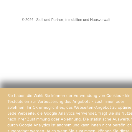
© 2026 | Stoll und Partner, Immobilien und Hausverwaltung Freiburg
Sie haben die Wahl: Sie können der Verwendung von Cookies - kle
Textdateien zur Verbesserung des Angebots - zustimmen oder
ablehnen. Ihr Ok ermöglicht es, das Webseiten-Angebot zu optimie
Jede Webseite, die Google Analytics verwendet, fragt Sie als Nutz
nach Ihrer Zustimmung oder Ablehnung. Die statistische Auswertu
durch Google Analytics ist anonym und kann Ihnen nicht persönlich
zugeordnet werden. Auch wenn Sie zustimmen, können Sie diese