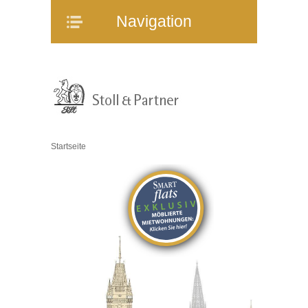
Navigation
Navigation
Home
Unternehmen
Mitarbeiter
Referenzen
Immobilienangebote
Startseite
WEG-Verwaltung
Mietverwaltung
Bauträgerberatung
Verkauf und Vermietung
Online-Service
Partner
Stellenangebote