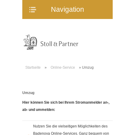
Navigation
Navigation
Home
Unternehmen
Mitarbeiter
Referenzen
Immobilienangebote
Startseite
»
Online-Service
»
Umzug
WEG-Verwaltung
Mietverwaltung
Bauträgerberatung
Umzug
Verkauf und Vermietung
Hier können Sie sich bei Ihrem Stromanmelder an-,
Online-Service
ab- und ummelden:
Partner
Nutzen Sie die vielseitigen Möglichkeiten des
Stellenangebote
Badenova Online-Services. Ganz bequem von