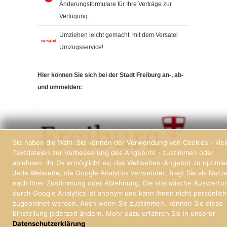
Änderungsformulare für Ihre Verträge zur
Verfügung.
Umziehen leicht gemacht: mit dem Versatel
Umzugsservice!
Hier können Sie sich bei der Stadt Freiburg an-, ab-
und ummelden:
Sie haben die Wahl: Sie können der Verwendung von Cookies - kle
Textdateien zur Verbesserung des Angebots - zustimmen oder
ablehnen. Ihr Ok ermöglicht es, das Webseiten-Angebot zu optimie
Jede Webseite, die Google Analytics verwendet, fragt Sie als Nutz
nach Ihrer Zustimmung oder Ablehnung. Die statistische Auswertu
durch Google Analytics ist anonym und kann Ihnen nicht persönlich
zugeordnet werden. Auch wenn Sie zustimmen, können Sie diese
© 2026 | Stoll und Partner, Immobilien und Hausverwaltung Freiburg
Einstellung jederzeit ändern. Mehr dazu erfahren Sie in unserer
Datenschutzerklärung
.