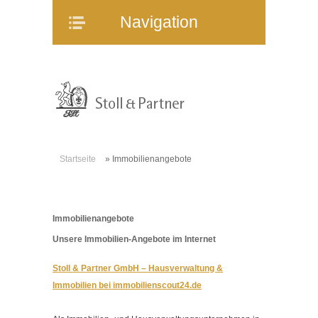
Navigation
Navigation
Home
Unternehmen
Mitarbeiter
Referenzen
Immobilienangebote
Startseite
»
Immobilienangebote
WEG-Verwaltung
Mietverwaltung
Bauträgerberatung
Immobilienangebote
Verkauf und Vermietung
Unsere Immobilien-Angebote im Internet
Online-Service
Stoll & Partner GmbH – Hausverwaltung &
Partner
Immobilien bei immobilienscout24.de
Stellenangebote