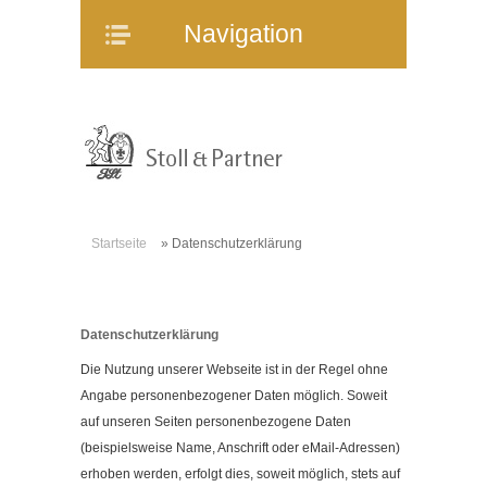
Navigation
Navigation
Home
Unternehmen
Mitarbeiter
Referenzen
Immobilienangebote
Startseite
»
Datenschutzerklärung
WEG-Verwaltung
Mietverwaltung
Bauträgerberatung
Datenschutzerklärung
Verkauf und Vermietung
Die Nutzung unserer Webseite ist in der Regel ohne
Online-Service
Angabe personenbezogener Daten möglich. Soweit
auf unseren Seiten personenbezogene Daten
Partner
(beispielsweise Name, Anschrift oder eMail-Adressen)
Stellenangebote
erhoben werden, erfolgt dies, soweit möglich, stets auf