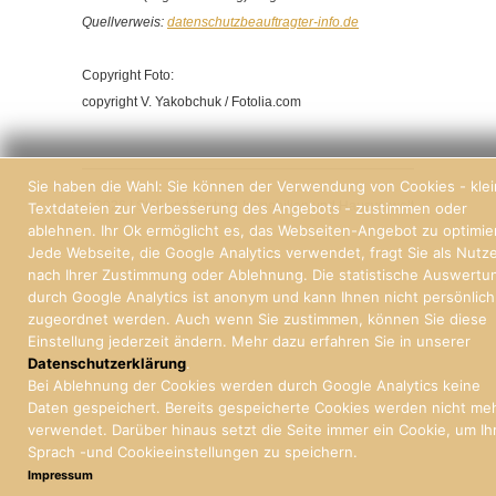
Quellverweis:
datenschutzbeauftragter-info.de
Copyright Foto:
copyright V. Yakobchuk / Fotolia.com
Sie haben die Wahl: Sie können der Verwendung von Cookies - kle
© 2026 | Stoll und Partner, Immobilien und Hausverwaltung Freiburg
Textdateien zur Verbesserung des Angebots - zustimmen oder
ablehnen. Ihr Ok ermöglicht es, das Webseiten-Angebot zu optimie
Jede Webseite, die Google Analytics verwendet, fragt Sie als Nutz
nach Ihrer Zustimmung oder Ablehnung. Die statistische Auswertu
durch Google Analytics ist anonym und kann Ihnen nicht persönlich
zugeordnet werden. Auch wenn Sie zustimmen, können Sie diese
Einstellung jederzeit ändern. Mehr dazu erfahren Sie in unserer
Datenschutzerklärung
.
Bei Ablehnung der Cookies werden durch Google Analytics keine
Daten gespeichert. Bereits gespeicherte Cookies werden nicht me
verwendet. Darüber hinaus setzt die Seite immer ein Cookie, um Ih
Sprach -und Cookieeinstellungen zu speichern.
Impressum