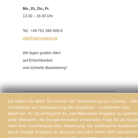
Mo., Di., Do., Fr.
13:30 – 16:30 Uhr
Tel.: +49 761 388 409-0
info@stoll-partner.de
Wir legen großen Wert
auf Erreichbarkeit
und schnelle Bearbeitung!
Sie haben die Wahl: Sie können der Verwendung von Cookies - kle
© 2026 | Stoll und Partner, Immobilien und Hausverwaltung Freiburg
Textdateien zur Verbesserung des Angebots - zustimmen oder
ablehnen. Ihr Ok ermöglicht es, das Webseiten-Angebot zu optimie
Jede Webseite, die Google Analytics verwendet, fragt Sie als Nutz
nach Ihrer Zustimmung oder Ablehnung. Die statistische Auswertu
durch Google Analytics ist anonym und kann Ihnen nicht persönlich