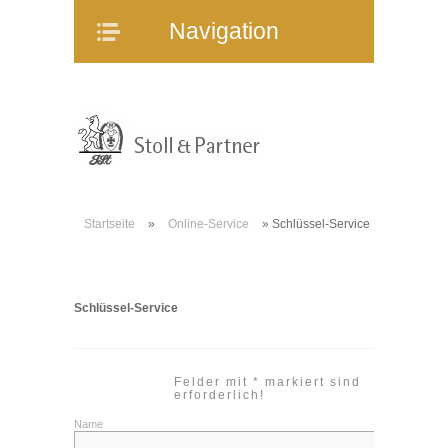
Navigation
Navigation
Home
Unternehmen
Mitarbeiter
Referenzen
Immobilienangebote
Startseite
»
Online-Service
»
Schlüssel-Service
WEG-Verwaltung
Mietverwaltung
Bauträgerberatung
Schlüssel-Service
Verkauf und Vermietung
Online-Service
Felder mit * markiert sind
Partner
erforderlich!
Name
Stellenangebote