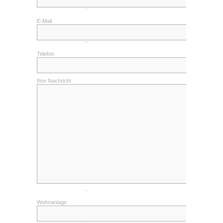
Kontakt
*
Impressum
E-Mail
Datenschutzerklärung
*
Cookieeinstellungen ändern
Telefon
Ihre Nachricht
*
Wohnanlage