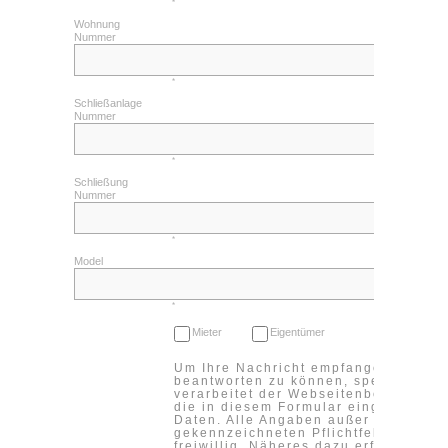
*
Wohnung
Nummer
*
Schließanlage
Nummer
*
Schließung
Nummer
*
Model
*
Mieter
Eigentümer
Um Ihre Nachricht empfangen und
beantworten zu können, speichert un
verarbeitet der Webseitenbetreiber
die in diesem Formular eingegebene
Daten. Alle Angaben außer in den
gekennzeichneten Pflichtfeldern sind
freiwillig. Näheres dazu erfahren Sie