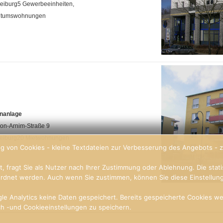
eiburg5 Gewerbeeinheiten,
ntumswohnungen
nanlage
von-Arnim-Straße 9
reiburg20 Mietwohnungen
g von Cookies - kleine Textdateien zur Verbesserung des Angebots - z
, fragt Sie als Nutzer nach Ihrer Zustimmung oder Ablehnung. Die stat
rdnet werden. Auch wenn Sie zustimmen, können Sie diese Einstellung 
e Analytics keine Daten gespeichert. Bereits gespeicherte Cookies w
ach -und Cookieeinstellungen zu speichern.