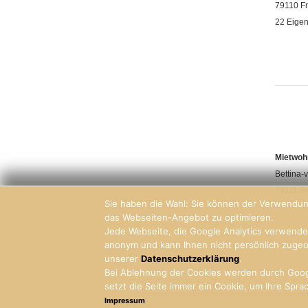
79110 Fr
22 Eige
Mietwoh
Bettina-
79111 F
Sie haben die Wahl: Sie können der Verwendun
das Webseiten-Angebot zu optimieren.
Jede Webseite, die Google Analytics verwendet
anonym und kann Ihnen nicht persönlich zugeo
unserer
Datenschutzerklärung
.
Bei Ablehnung der Cookies werden durch Googl
setzt die Seite immer ein Cookie, um Ihre Spr
Impressum