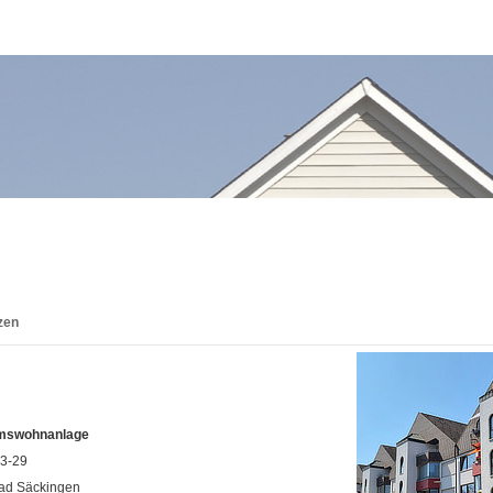
zen
mswohnanlage
23-29
ad Säckingen