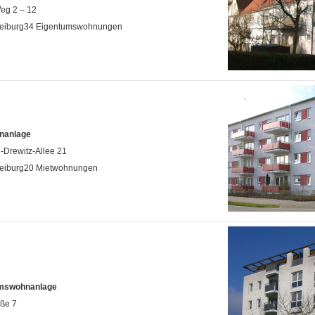
eg 2 – 12
reiburg34 Eigentumswohnungen
nanlage
-Drewitz-Allee 21
reiburg20 Mietwohnungen
mswohnanlage
aße 7