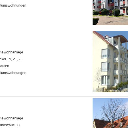
ntumswohnungen
mswohnanlage
cker 19, 21, 23
taufen
ntumswohnungen
mswohnanlage
andstraße 33