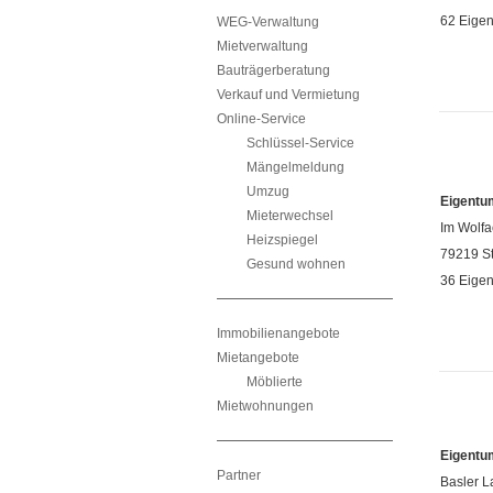
62 Eige
WEG-Verwaltung
Mietverwaltung
Bauträgerberatung
Verkauf und Vermietung
Online-Service
Schlüssel-Service
Mängelmeldung
Umzug
Eigentu
Mieterwechsel
Im Wolfa
Heizspiegel
79219 S
Gesund wohnen
36 Eige
Immobilienangebote
Mietangebote
Möblierte
Mietwohnungen
Eigentu
Partner
Basler L