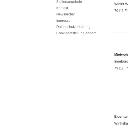
Stellenangebote
Wihler W
Kontakt
79111 F
Newsarchiv
Impressum
Datenschutzerklärung
Cookieeinstellung ändern
Mietwoh
Ingeborg
79111 F
Eigentu
Wirthstr