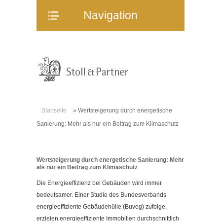
Navigation
Navigation
Home
Unternehmen
Mitarbeiter
Referenzen
Immobilienangebote
Startseite
»
Wertsteigerung durch energetische
WEG-Verwaltung
Sanierung: Mehr als nur ein Beitrag zum Klimaschutz
Mietverwaltung
Bauträgerberatung
Wertsteigerung durch energetische Sanierung: Mehr
Verkauf und Vermietung
als nur ein Beitrag zum Klimaschutz
Online-Service
Die Energieeffizienz bei Gebäuden wird immer
Partner
bedeutsamer. Einer Studie des Bundesverbands
energieeffiziente Gebäudehülle (Buveg) zufolge,
Stellenangebote
erzielen energieeffiziente Immobilien durchschnittlich