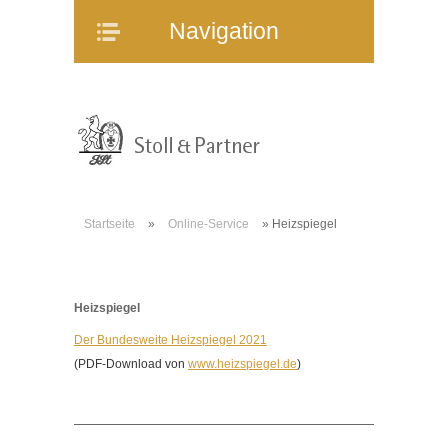
Navigation
Navigation
Home
Unternehmen
Mitarbeiter
Referenzen
Immobilienangebote
Startseite
»
Online-Service
»
Heizspiegel
WEG-Verwaltung
Mietverwaltung
Bauträgerberatung
Heizspiegel
Verkauf und Vermietung
Der Bundesweite Heizspiegel 2021
Online-Service
(PDF-Download von
www.heizspiegel.de
)
Partner
Stellenangebote