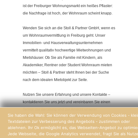
Kontakt
ist der Freiburger Wohnungsmarkt ein heißes Pflaster:
Impressum
die Nachfrage ist hoch, der Wohnraum scheint knapp.
Datenschutzerklärung
Wenden Sie sich an die Stoll & Partner GmbH, wenn es
Cookieeinstellungen ändern
um Wohnraumvermittlung in Freiburg geht. Unser
Immobilien- und Hausverwaltungsunternehmen
vermittelt qualitativ hochwertige Mietwohnungen und
Mietshäuser. Ob Sie als Familie mit Kindern, als
Akademiker, Rentner oder Student Wohnraum mieten
möchten – Stoll & Partner steht Ihnen bei der Suche
nach dem idealen Mietobjekt zur Seite.
Nutzen Sie unsere Erfahrung und unsere Kontakte –
kontaktieren Sie uns jetzt und vereinbaren Sie einen
Termin zur Beratung und zur Ansicht unserer
Sie haben die Wahl: Sie können der Verwendung von Cookies - kle
Mietobjekte. Wir betreuen Sie professionell und
Textdateien zur Verbesserung des Angebots - zustimmen oder
persönlich und freuen uns auf Ihre
Kontaktaufnahme
!
ablehnen. Ihr Ok ermöglicht es, das Webseiten-Angebot zu optimie
Jede Webseite, die Google Analytics verwendet, fragt Sie als Nutz