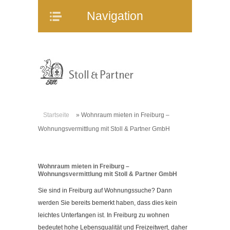
Navigation
Navigation
Home
Unternehmen
Mitarbeiter
Referenzen
Immobilienangebote
Startseite
»
Wohnraum mieten in Freiburg –
WEG-Verwaltung
Wohnungsvermittlung mit Stoll & Partner GmbH
Mietverwaltung
Bauträgerberatung
Wohnraum mieten in Freiburg –
Verkauf und Vermietung
Wohnungsvermittlung mit Stoll & Partner GmbH
Online-Service
Sie sind in Freiburg auf Wohnungssuche? Dann
Partner
werden Sie bereits bemerkt haben, dass dies kein
leichtes Unterfangen ist. In Freiburg zu wohnen
Stellenangebote
bedeutet hohe Lebensqualität und Freizeitwert, daher