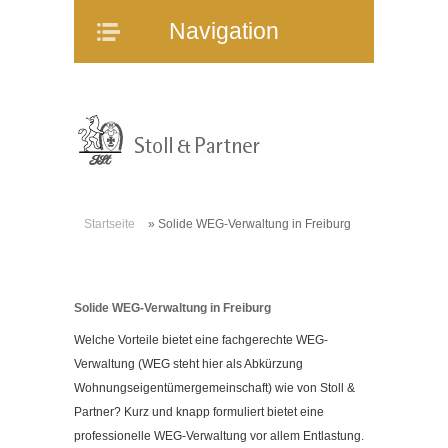
Navigation
Navigation
Home
Unternehmen
Mitarbeiter
Referenzen
Immobilienangebote
Startseite
»
Solide WEG-Verwaltung in Freiburg
WEG-Verwaltung
Mietverwaltung
Bauträgerberatung
Solide WEG-Verwaltung in Freiburg
Verkauf und Vermietung
Welche Vorteile bietet eine fachgerechte WEG-
Online-Service
Verwaltung (WEG steht hier als Abkürzung
Wohnungseigentümergemeinschaft) wie von Stoll &
Partner
Partner? Kurz und knapp formuliert bietet eine
Stellenangebote
professionelle WEG-Verwaltung vor allem Entlastung.