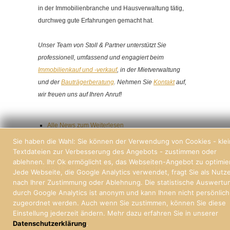
in der Immobilienbranche und Hausverwaltung tätig,
durchweg gute Erfahrungen gemacht hat.
Unser Team von Stoll & Partner unterstützt Sie
professionell, umfassend und engagiert beim
Immobilienkauf und -verkauf
, in der Mietverwaltung
und der
Bauträgerberatung
. Nehmen Sie
Kontakt
auf,
wir freuen uns auf Ihren Anruf!
Alle News zum Weiterlesen
Sie haben die Wahl: Sie können der Verwendung von Cookies - kle
Textdateien zur Verbesserung des Angebots - zustimmen oder
ablehnen. Ihr Ok ermöglicht es, das Webseiten-Angebot zu optimie
© 2026 | Stoll und Partner, Immobilien und Hausverwaltung Freiburg
Jede Webseite, die Google Analytics verwendet, fragt Sie als Nutz
nach Ihrer Zustimmung oder Ablehnung. Die statistische Auswertu
durch Google Analytics ist anonym und kann Ihnen nicht persönlich
zugeordnet werden. Auch wenn Sie zustimmen, können Sie diese
Einstellung jederzeit ändern. Mehr dazu erfahren Sie in unserer
Datenschutzerklärung
.