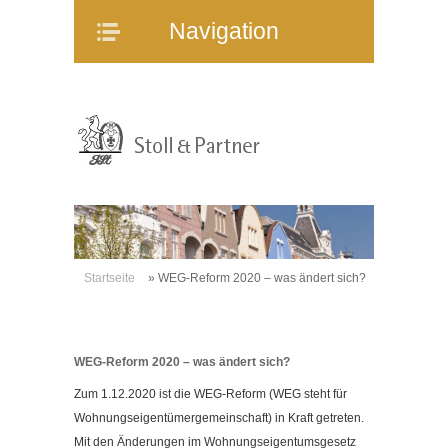
Navigation
Navigation
Home
Unternehmen
Mitarbeiter
Referenzen
Immobilienangebote
WEG-Verwaltung
Mietverwaltung
Startseite
»
WEG-Reform 2020 – was ändert sich?
Bauträgerberatung
Verkauf und Vermietung
WEG-Reform 2020 – was ändert sich?
Online-Service
Zum 1.12.2020 ist die WEG-Reform (WEG steht für
Partner
Wohnungseigentümergemeinschaft) in Kraft getreten.
Stellenangebote
Mit den Änderungen im Wohnungseigentumsgesetz