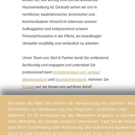
wissen wir, wie wichtig eine korrekt arbeitende
Hausverwaltung ist. Deshalb sehen wir uns in
rechtlicher, kaufmännischer, technischer und
kommunikativer Hinsicht im Interesse unserer
Auftraggeber und entsprechend unserer
Firmenphilosophie in der Pflicht, als beauftragter
Verwalter sorgfältig und verlässlich zu arbeiten.
Unser Team von Stoll & Partner berät Sie umfassend,
fachkundig und engagiert und unterstützt Sie
professionell beim
Immobilienkauf und -verkauf,
Mietverwaltung
und
Bauträgerberatung
. Nehmen Sie
Kontakt
auf, wir freuen uns auf Ihren Anruf!
Sie haben die Wahl: Sie können der Verwendung von Cookies - kle
Alle News zum Weiterlesen
Textdateien zur Verbesserung des Angebots - zustimmen oder
ablehnen. Ihr Ok ermöglicht es, das Webseiten-Angebot zu optimie
Jede Webseite, die Google Analytics verwendet, fragt Sie als Nutz
nach Ihrer Zustimmung oder Ablehnung. Die statistische Auswertu
© 2026 | Stoll und Partner, Immobilien und Hausverwaltung Freiburg
durch Google Analytics ist anonym und kann Ihnen nicht persönlich