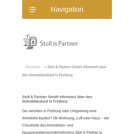
Navigation
Navigation
Home
Unternehmen
Mitarbeiter
Referenzen
Immobilienangebote
Startseite
»
Stoll & Partner GmbH informiert über
WEG-Verwaltung
den Immobilienkauf in Freiburg
Mietverwaltung
Bauträgerberatung
Stoll & Partner GmbH informiert über den
Verkauf und Vermietung
Immobilienkauf in Freiburg
Online-Service
Sie möchten in Freiburg oder Umgebung eine
Partner
Immobilie kaufen? Ob Wohnung, Loft oder Haus – die
Checkliste des Immobilien- und
Stellenangebote
Hausverwaltungsunternehmens Stoll & Partner in