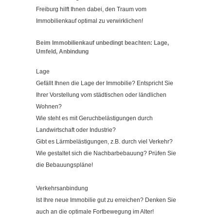
Kontakt
Freiburg hilft Ihnen dabei, den Traum vom
Impressum
Immobilienkauf optimal zu verwirklichen!
Datenschutzerklärung
Beim Immobilienkauf unbedingt beachten: Lage,
Umfeld, Anbindung
Cookieeinstellungen ändern
Lage
Gefällt Ihnen die Lage der Immobilie? Entspricht Sie
Ihrer Vorstellung vom städtischen oder ländlichen
Wohnen?
Wie steht es mit Geruchbelästigungen durch
Landwirtschaft oder Industrie?
Gibt es Lärmbelästigungen, z.B. durch viel Verkehr?
Wie gestaltet sich die Nachbarbebauung? Prüfen Sie
die Bebauungspläne!
Verkehrsanbindung
Ist Ihre neue Immobilie gut zu erreichen? Denken Sie
auch an die optimale Fortbewegung im Alter!