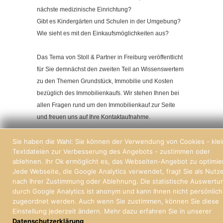
nächste medizinische Einrichtung?
Gibt es Kindergärten und Schulen in der Umgebung?
Wie sieht es mit den Einkaufsmöglichkeiten aus?
Das Tema von Stoll & Partner in Freiburg veröffentlicht
für Sie demnächst den zweiten Teil an Wissenswertem
zu den Themen Grundstück, Immobilie und Kosten
bezüglich des Immobilienkaufs. Wir stehen Ihnen bei
allen Fragen rund um den Immobilienkauf zur Seite
und freuen uns auf Ihre Kontaktaufnahme.
Sie haben die Wahl: Sie können der Verwendung von Cookies - kle
Alle News zum Weiterlesen
Textdateien zur Verbesserung des Angebots - zustimmen oder
ablehnen. Ihr Ok ermöglicht es, das Webseiten-Angebot zu optimie
Jede Webseite, die Google Analytics verwendet, fragt Sie als Nutz
nach Ihrer Zustimmung oder Ablehnung. Die statistische Auswertu
© 2026 | Stoll und Partner, Immobilien und Hausverwaltung Freiburg
durch Google Analytics ist anonym und kann Ihnen nicht persönlich
zugeordnet werden. Auch wenn Sie zustimmen, können Sie diese
Einstellung jederzeit ändern. Mehr dazu erfahren Sie in unserer
Datenschutzerklärung
.