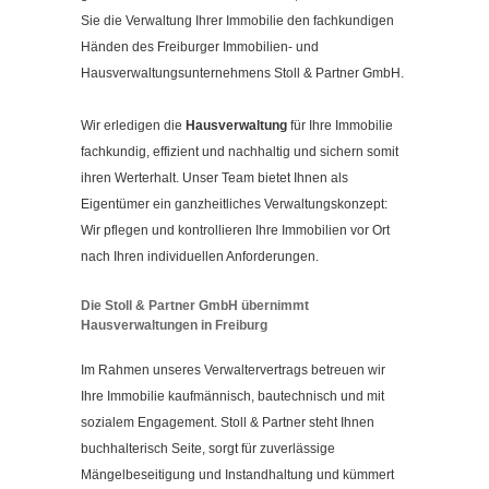
Kontakt
Sie die Verwaltung Ihrer Immobilie den fachkundigen
Impressum
Händen des Freiburger Immobilien- und
Hausverwaltungsunternehmens Stoll & Partner GmbH.
Datenschutzerklärung
Cookieeinstellungen ändern
Wir erledigen die
Hausverwaltung
für Ihre Immobilie
fachkundig, effizient und nachhaltig und sichern somit
ihren Werterhalt. Unser Team bietet Ihnen als
Eigentümer ein ganzheitliches Verwaltungskonzept:
Wir pflegen und kontrollieren Ihre Immobilien vor Ort
nach Ihren individuellen Anforderungen.
Die Stoll & Partner GmbH übernimmt
Hausverwaltungen in Freiburg
Im Rahmen unseres Verwaltervertrags betreuen wir
Ihre Immobilie kaufmännisch, bautechnisch und mit
sozialem Engagement. Stoll & Partner steht Ihnen
buchhalterisch Seite, sorgt für zuverlässige
Mängelbeseitigung und Instandhaltung und kümmert