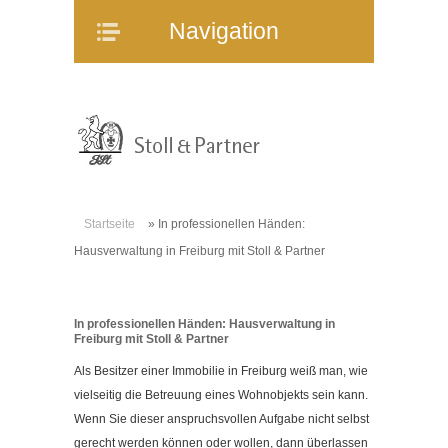
Navigation
Navigation
Home
Unternehmen
Mitarbeiter
Referenzen
Immobilienangebote
Startseite
»
In professionellen Händen:
WEG-Verwaltung
Hausverwaltung in Freiburg mit Stoll & Partner
Mietverwaltung
Bauträgerberatung
In professionellen Händen: Hausverwaltung in
Verkauf und Vermietung
Freiburg mit Stoll & Partner
Online-Service
Als Besitzer einer Immobilie in Freiburg weiß man, wie
Partner
vielseitig die Betreuung eines Wohnobjekts sein kann.
Wenn Sie dieser anspruchsvollen Aufgabe nicht selbst
Stellenangebote
gerecht werden können oder wollen, dann überlassen