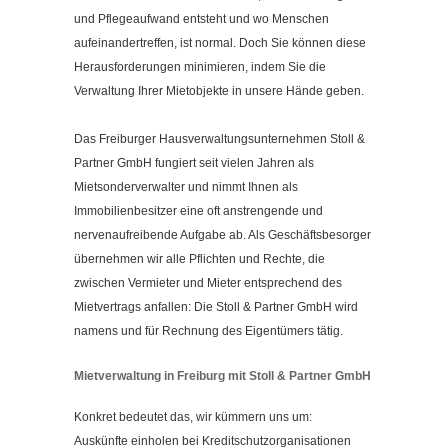
Kontakt
und Pflegeaufwand entsteht und wo Menschen
Impressum
aufeinandertreffen, ist normal. Doch Sie können diese
Herausforderungen minimieren, indem Sie die
Datenschutzerklärung
Verwaltung Ihrer Mietobjekte in unsere Hände geben.
Cookieeinstellungen ändern
Das Freiburger Hausverwaltungsunternehmen Stoll &
Partner GmbH fungiert seit vielen Jahren als
Mietsonderverwalter und nimmt Ihnen als
Immobilienbesitzer eine oft anstrengende und
nervenaufreibende Aufgabe ab. Als Geschäftsbesorger
übernehmen wir alle Pflichten und Rechte, die
zwischen Vermieter und Mieter entsprechend des
Mietvertrags anfallen: Die Stoll & Partner GmbH wird
namens und für Rechnung des Eigentümers tätig.
Mietverwaltung in Freiburg mit Stoll & Partner GmbH
Konkret bedeutet das, wir kümmern uns um:
Auskünfte einholen bei Kreditschutzorganisationen