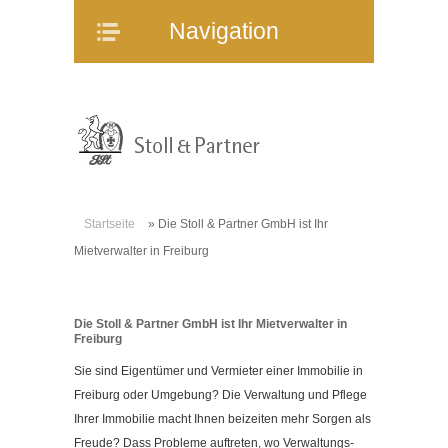
Navigation
Navigation
Home
Unternehmen
Mitarbeiter
Referenzen
Immobilienangebote
Startseite
»
Die Stoll & Partner GmbH ist Ihr
WEG-Verwaltung
Mietverwalter in Freiburg
Mietverwaltung
Bauträgerberatung
Die Stoll & Partner GmbH ist Ihr Mietverwalter in
Verkauf und Vermietung
Freiburg
Online-Service
Sie sind Eigentümer und Vermieter einer Immobilie in
Partner
Freiburg oder Umgebung? Die Verwaltung und Pflege
Ihrer Immobilie macht Ihnen beizeiten mehr Sorgen als
Stellenangebote
Freude? Dass Probleme auftreten, wo Verwaltungs-