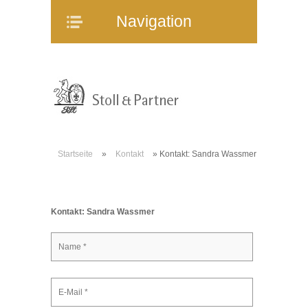
Navigation
Navigation
Home
Unternehmen
Mitarbeiter
Referenzen
Immobilienangebote
Startseite
»
Kontakt
»
Kontakt: Sandra Wassmer
WEG-Verwaltung
Mietverwaltung
Bauträgerberatung
Kontakt: Sandra Wassmer
Verkauf und Vermietung
Online-Service
Partner
Stellenangebote