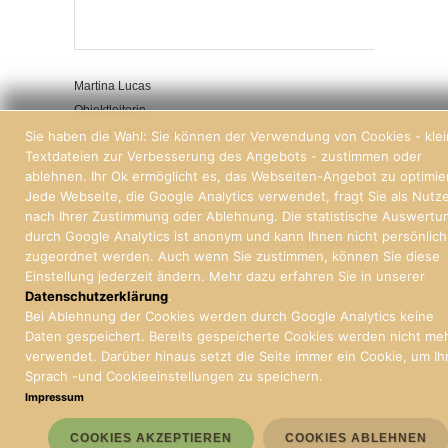
Martina Lucas
Objektleiterin
Tel.: +49 761 388 409-27
Sie haben die Wahl: Sie können der Verwendung von Cookies - kle
Textdateien zur Verbesserung des Angebots - zustimmen oder
ablehnen. Ihr Ok ermöglicht es, das Webseiten-Angebot zu optimie
Jede Webseite, die Google Analytics verwendet, fragt Sie als Nutz
nach Ihrer Zustimmung oder Ablehnung. Die statistische Auswertu
durch Google Analytics ist anonym und kann Ihnen nicht persönlich
© 2026 | Stoll und Partner, Immobilien und Hausverwaltung Freiburg
zugeordnet werden. Auch wenn Sie zustimmen, können Sie diese
Einstellung jederzeit ändern. Mehr dazu erfahren Sie in unserer
Datenschutzerklärung
.
Bei Ablehnung der Cookies werden durch Google Analytics keine
Daten gespeichert. Bereits gespeicherte Cookies werden nicht me
verwendet. Darüber hinaus setzt die Seite immer ein Cookie, um Ih
Sprach -und Cookieeinstellungen zu speichern.
Impressum
COOKIES AKZEPTIEREN
COOKIES ABLEHNEN