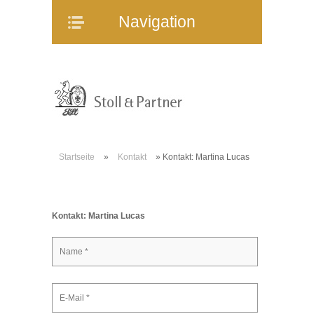
Navigation
Navigation
Home
Unternehmen
Mitarbeiter
Referenzen
Immobilienangebote
Startseite
»
Kontakt
»
Kontakt: Martina Lucas
WEG-Verwaltung
Mietverwaltung
Bauträgerberatung
Kontakt: Martina Lucas
Verkauf und Vermietung
Online-Service
Partner
Stellenangebote