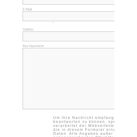
Kontakt
E-Mail
Impressum
Datenschutzerklärung
*
Telefon
Cookieeinstellungen ändern
Ihre Nachricht
Um Ihre Nachricht empfangen und
beantworten zu können, speichert un
verarbeitet der Webseitenbetreiber
die in diesem Formular eingegebene
Daten. Alle Angaben außer in den