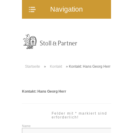
Navigation
Navigation
Home
Unternehmen
Mitarbeiter
Referenzen
Immobilienangebote
Startseite
»
Kontakt
»
Kontakt: Hans Georg Herr
WEG-Verwaltung
Mietverwaltung
Bauträgerberatung
Kontakt: Hans Georg Herr
Verkauf und Vermietung
Online-Service
Felder mit * markiert sind
Partner
erforderlich!
Name
Stellenangebote