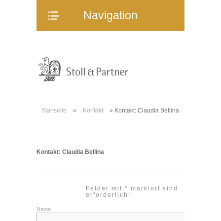
Navigation
Navigation
Home
Unternehmen
Mitarbeiter
Referenzen
Immobilienangebote
Startseite
»
Kontakt
»
Kontakt: Claudia Bellina
WEG-Verwaltung
Mietverwaltung
Bauträgerberatung
Kontakt: Claudia Bellina
Verkauf und Vermietung
Online-Service
Felder mit * markiert sind
Partner
erforderlich!
Name
Stellenangebote