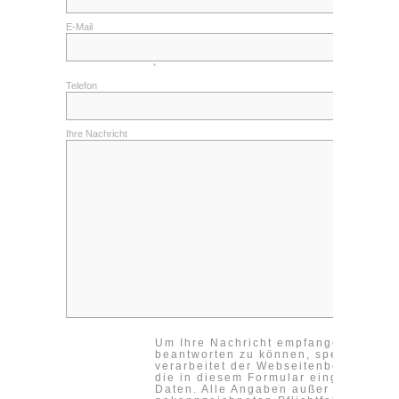
Kontakt
E-Mail
Impressum
Datenschutzerklärung
*
Telefon
Cookieeinstellungen ändern
Ihre Nachricht
Um Ihre Nachricht empfangen und
beantworten zu können, speichert un
verarbeitet der Webseitenbetreiber
die in diesem Formular eingegebene
Daten. Alle Angaben außer in den