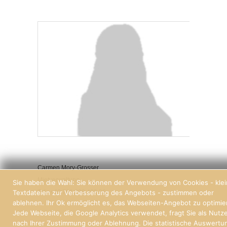
Carmen Mory-Grosser
Mietverwaltung
Sie haben die Wahl: Sie können der Verwendung von Cookies - kle
Textdateien zur Verbesserung des Angebots - zustimmen oder
Tel.: +49 761 388 409 26
ablehnen. Ihr Ok ermöglicht es, das Webseiten-Angebot zu optimie
Jede Webseite, die Google Analytics verwendet, fragt Sie als Nutz
nach Ihrer Zustimmung oder Ablehnung. Die statistische Auswertu