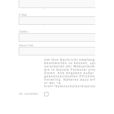
Kontakt
*
Impressum
E-Mail
Datenschutzerklärung
*
Cookieeinstellungen ändern
Telefon
Neues Feld
Um Ihre Nachricht empfangen und
beantworten zu können, speichert un
verarbeitet der Webseitenbetreiber
die in diesem Formular eingegebene
Daten. Alle Angaben außer in den
gekennzeichneten Pflichtfeldern sind
freiwillig. Näheres dazu erfahren Sie
in der <a
href="datenschutzerklaerung">Daten
Ok, verstanden