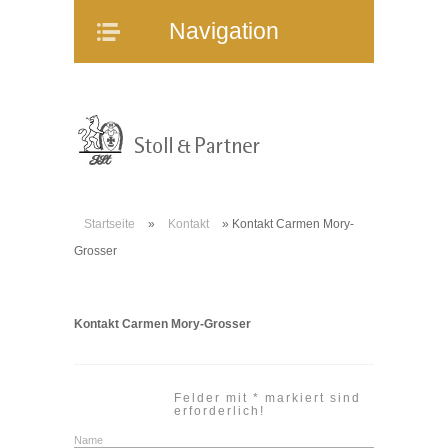
Navigation
Navigation
Home
Unternehmen
Mitarbeiter
Referenzen
Immobilienangebote
Startseite
»
Kontakt
»
Kontakt Carmen Mory-
WEG-Verwaltung
Grosser
Mietverwaltung
Bauträgerberatung
Kontakt Carmen Mory-Grosser
Verkauf und Vermietung
Online-Service
Partner
Felder mit * markiert sind
erforderlich!
Stellenangebote
Name