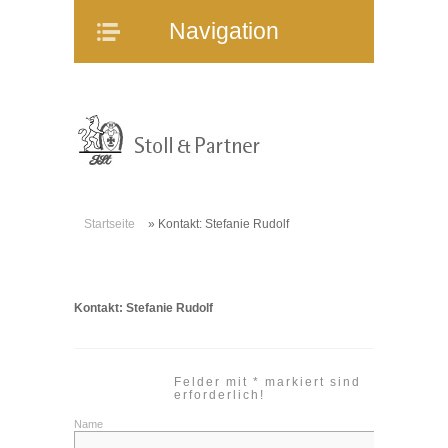
Navigation
Navigation
Home
Unternehmen
Mitarbeiter
Referenzen
Immobilienangebote
Startseite
»
Kontakt: Stefanie Rudolf
WEG-Verwaltung
Mietverwaltung
Bauträgerberatung
Kontakt: Stefanie Rudolf
Verkauf und Vermietung
Online-Service
Felder mit * markiert sind
Partner
erforderlich!
Name
Stellenangebote