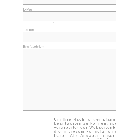
Kontakt
E-Mail
Impressum
Datenschutzerklärung
*
Telefon
Cookieeinstellungen ändern
Ihre Nachricht
Um Ihre Nachricht empfangen und
beantworten zu können, speichert un
verarbeitet der Webseitenbetreiber
die in diesem Formular eingegebene
Daten. Alle Angaben außer in den