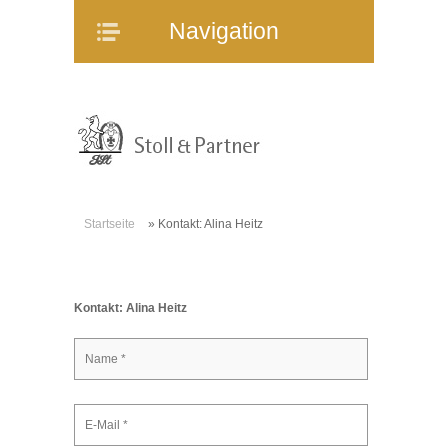
Navigation
Navigation
Home
Unternehmen
Mitarbeiter
Referenzen
Immobilienangebote
Startseite
»
Kontakt: Alina Heitz
WEG-Verwaltung
Mietverwaltung
Bauträgerberatung
Kontakt: Alina Heitz
Verkauf und Vermietung
Online-Service
Partner
Stellenangebote