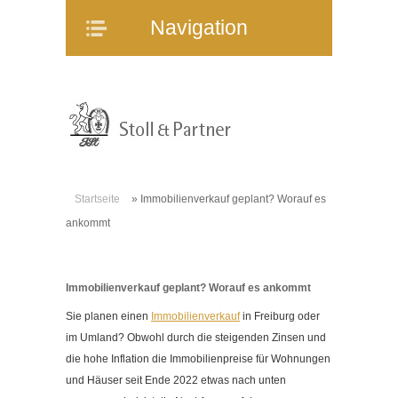
Navigation
Navigation
Home
Unternehmen
Mitarbeiter
Referenzen
Immobilienangebote
Startseite
»
Immobilienverkauf geplant? Worauf es
WEG-Verwaltung
ankommt
Mietverwaltung
Bauträgerberatung
Immobilienverkauf geplant? Worauf es ankommt
Verkauf und Vermietung
Sie planen einen
Immobilienverkauf
in Freiburg oder
Online-Service
im Umland? Obwohl durch die steigenden Zinsen und
Partner
die hohe Inflation die Immobilienpreise für Wohnungen
Stellenangebote
und Häuser seit Ende 2022 etwas nach unten