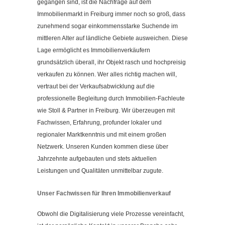
gegangen sind, ist die Nachfrage auf dem
Kontakt
Immobilienmarkt in Freiburg immer noch so groß, dass
Impressum
zunehmend sogar einkommensstarke Suchende im
Datenschutzerklärung
mittleren Alter auf ländliche Gebiete ausweichen. Diese
Lage ermöglicht es Immobilienverkäufern
Cookieeinstellungen ändern
grundsätzlich überall, ihr Objekt rasch und hochpreisig
verkaufen zu können. Wer alles richtig machen will,
vertraut bei der Verkaufsabwicklung auf die
professionelle Begleitung durch Immobilien-Fachleute
wie Stoll & Partner in Freiburg. Wir überzeugen mit
Fachwissen, Erfahrung, profunder lokaler und
regionaler Marktkenntnis und mit einem großen
Netzwerk. Unseren Kunden kommen diese über
Jahrzehnte aufgebauten und stets aktuellen
Leistungen und Qualitäten unmittelbar zugute.
Unser Fachwissen für Ihren Immobilienverkauf
Obwohl die Digitalisierung viele Prozesse vereinfacht,