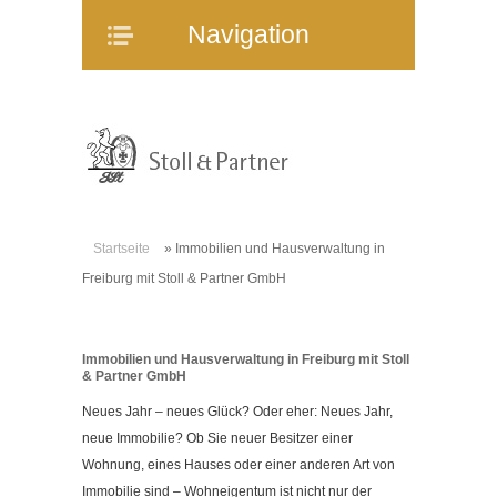
Navigation
Navigation
Home
Unternehmen
Mitarbeiter
Referenzen
Immobilienangebote
Startseite
»
Immobilien und Hausverwaltung in
WEG-Verwaltung
Freiburg mit Stoll & Partner GmbH
Mietverwaltung
Bauträgerberatung
Immobilien und Hausverwaltung in Freiburg mit Stoll
Verkauf und Vermietung
& Partner GmbH
Online-Service
Neues Jahr – neues Glück? Oder eher: Neues Jahr,
Partner
neue Immobilie? Ob Sie neuer Besitzer einer
Wohnung, eines Hauses oder einer anderen Art von
Stellenangebote
Immobilie sind – Wohneigentum ist nicht nur der