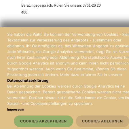
Beratungsgespräch. Rufen Sie uns an: 0761-20 20
400.
Alle News zum Weiterlesen
Sie haben die Wahl: Sie können der Verwendung von Cookies - kle
Textdateien zur Verbesserung des Angebots - zustimmen oder
ablehnen. Ihr Ok ermöglicht es, das Webseiten-Angebot zu optimie
Jede Webseite, die Google Analytics verwendet, fragt Sie als Nutz
© 2026 | Stoll und Partner, Immobilien und Hausverwaltung Freiburg
nach Ihrer Zustimmung oder Ablehnung. Die statistische Auswertu
durch Google Analytics ist anonym und kann Ihnen nicht persönlich
zugeordnet werden. Auch wenn Sie zustimmen, können Sie diese
Einstellung jederzeit ändern. Mehr dazu erfahren Sie in unserer
Datenschutzerklärung
.
Bei Ablehnung der Cookies werden durch Google Analytics keine
Daten gespeichert. Bereits gespeicherte Cookies werden nicht me
verwendet. Darüber hinaus setzt die Seite immer ein Cookie, um Ih
Sprach -und Cookieeinstellungen zu speichern.
Impressum
COOKIES AKZEPTIEREN
COOKIES ABLEHNEN