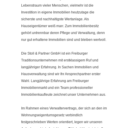
Kontakt
Lebenstraum vieler Menschen, vielmehr ist die
Impressum
Investition in eigene Immobilien heutzutage die
sicherste und nachhaltigste Wertanlage. Als
Datenschutzerklärung
Hauseigentümer weiß man: Zum Immobilienbesitz
Cookieeinstellungen ändern
gehört untrennbar deren Pflege und Verwaltung, denn
nur gut erhaltene Immobilien sind und bleiben wertvoll.
Die Stoll & Partner GmbH ist ein Freiburger
Traditionsunternehmen mit erstklassigem Ruf und
langjähriger Erfahrung. In Sachen Immobilien und
Hausverwaltung sind wir Ihr Ansprechpartner erster
Wahl. Langjährige Erfahrung am Freiburger
Immobilienmarkt und ein Team professioneller
Immobilienkaufleute zeichnet unser Unternehmen aus.
Im Rahmen eines Verwaltervertrags, der sich an den im
Wohnungseigentumsgesetz verbindlich
festgeschrieben Werten orientiert, legen wir unseren