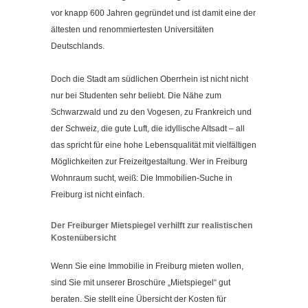
Kontakt
vor knapp 600 Jahren gegründet und ist damit eine der
Impressum
ältesten und renommiertesten Universitäten
Deutschlands.
Datenschutzerklärung
Cookieeinstellungen ändern
Doch die Stadt am südlichen Oberrhein ist nicht nicht
nur bei Studenten sehr beliebt. Die Nähe zum
Schwarzwald und zu den Vogesen, zu Frankreich und
der Schweiz, die gute Luft, die idyllische Altsadt – all
das spricht für eine hohe Lebensqualität mit vielfältigen
Möglichkeiten zur Freizeitgestaltung. Wer in Freiburg
Wohnraum sucht, weiß: Die Immobilien-Suche in
Freiburg ist nicht einfach.
Der Freiburger Mietspiegel verhilft zur realistischen
Kostenübersicht
Wenn Sie eine Immobilie in Freiburg mieten wollen,
sind Sie mit unserer Broschüre „Mietspiegel“ gut
beraten. Sie stellt eine Übersicht der Kosten für