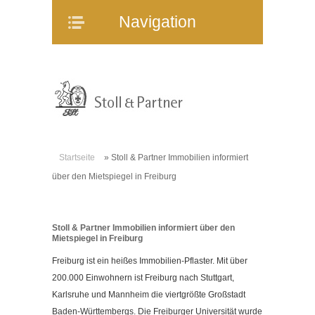
Navigation
Navigation
Home
Unternehmen
Mitarbeiter
Referenzen
Immobilienangebote
Startseite
»
Stoll & Partner Immobilien informiert
WEG-Verwaltung
über den Mietspiegel in Freiburg
Mietverwaltung
Bauträgerberatung
Stoll & Partner Immobilien informiert über den
Verkauf und Vermietung
Mietspiegel in Freiburg
Online-Service
Freiburg ist ein heißes Immobilien-Pflaster. Mit über
Partner
200.000 Einwohnern ist Freiburg nach Stuttgart,
Karlsruhe und Mannheim die viertgrößte Großstadt
Stellenangebote
Baden-Württembergs. Die Freiburger Universität wurde