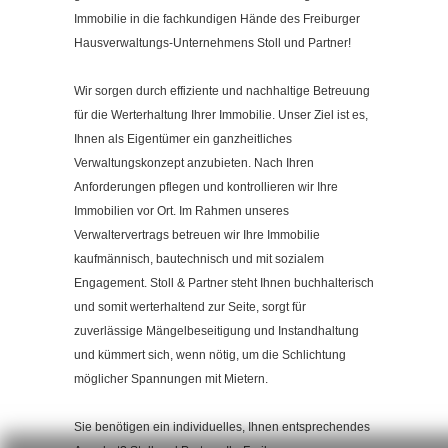
Kontakt
Immobilie in die fachkundigen Hände des Freiburger
Impressum
Hausverwaltungs-Unternehmens Stoll und Partner!
Datenschutzerklärung
Wir sorgen durch effiziente und nachhaltige Betreuung
Cookieeinstellungen ändern
für die Werterhaltung Ihrer Immobilie. Unser Ziel ist es,
Ihnen als Eigentümer ein ganzheitliches
Verwaltungskonzept anzubieten. Nach Ihren
Anforderungen pflegen und kontrollieren wir Ihre
Immobilien vor Ort. Im Rahmen unseres
Verwaltervertrags betreuen wir Ihre Immobilie
kaufmännisch, bautechnisch und mit sozialem
Engagement. Stoll & Partner steht Ihnen buchhalterisch
und somit werterhaltend zur Seite, sorgt für
zuverlässige Mängelbeseitigung und Instandhaltung
und kümmert sich, wenn nötig, um die Schlichtung
möglicher Spannungen mit Mietern.
Sie benötigen ein individuelles, Ihnen entsprechendes