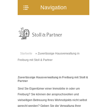
Navigation
Navigation
Home
Unternehmen
Mitarbeiter
Referenzen
Immobilienangebote
Startseite
»
Zuverlässige Hausverwaltung in
WEG-Verwaltung
Freiburg mit Stoll & Partner
Mietverwaltung
Bauträgerberatung
Zuverlässige Hausverwaltung in Freiburg mit Stoll &
Verkauf und Vermietung
Partner
Online-Service
Sind Sie Eigentümer einer Immobilie in oder um
Partner
Freiburg? Sie können der anspruchsvollen und
vielseitigen Betreuung Ihres Wohnobjekts nicht selbst
Stellenangebote
gerecht werden? Geben Sie die Verwaltung Ihrer