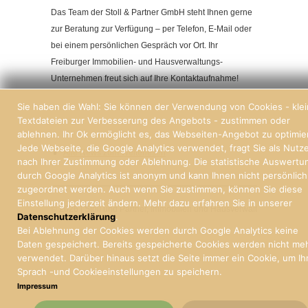
Das Team der Stoll & Partner GmbH steht Ihnen gerne
zur Beratung zur Verfügung – per Telefon, E-Mail oder
bei einem persönlichen Gespräch vor Ort. Ihr
Freiburger Immobilien- und Hausverwaltungs-
Unternehmen freut sich auf Ihre Kontaktaufnahme!
Sie haben die Wahl: Sie können der Verwendung von Cookies - kle
Textdateien zur Verbesserung des Angebots - zustimmen oder
ablehnen. Ihr Ok ermöglicht es, das Webseiten-Angebot zu optimie
Jede Webseite, die Google Analytics verwendet, fragt Sie als Nutz
Alle News zum Weiterlesen
nach Ihrer Zustimmung oder Ablehnung. Die statistische Auswertu
durch Google Analytics ist anonym und kann Ihnen nicht persönlich
zugeordnet werden. Auch wenn Sie zustimmen, können Sie diese
Einstellung jederzeit ändern. Mehr dazu erfahren Sie in unserer
© 2026 | Stoll und Partner, Immobilien und Hausverwaltung Freiburg
Datenschutzerklärung
.
Bei Ablehnung der Cookies werden durch Google Analytics keine
Daten gespeichert. Bereits gespeicherte Cookies werden nicht me
verwendet. Darüber hinaus setzt die Seite immer ein Cookie, um Ih
Sprach -und Cookieeinstellungen zu speichern.
Impressum