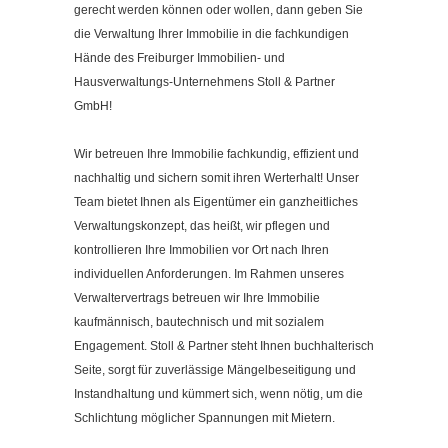
gerecht werden können oder wollen, dann geben Sie
Kontakt
die Verwaltung Ihrer Immobilie in die fachkundigen
Impressum
Hände des Freiburger Immobilien- und
Datenschutzerklärung
Hausverwaltungs-Unternehmens Stoll & Partner
GmbH!
Cookieeinstellungen ändern
Wir betreuen Ihre Immobilie fachkundig, effizient und
nachhaltig und sichern somit ihren Werterhalt! Unser
Team bietet Ihnen als Eigentümer ein ganzheitliches
Verwaltungskonzept, das heißt, wir pflegen und
kontrollieren Ihre Immobilien vor Ort nach Ihren
individuellen Anforderungen. Im Rahmen unseres
Verwaltervertrags betreuen wir Ihre Immobilie
kaufmännisch, bautechnisch und mit sozialem
Engagement. Stoll & Partner steht Ihnen buchhalterisch
Seite, sorgt für zuverlässige Mängelbeseitigung und
Instandhaltung und kümmert sich, wenn nötig, um die
Schlichtung möglicher Spannungen mit Mietern.