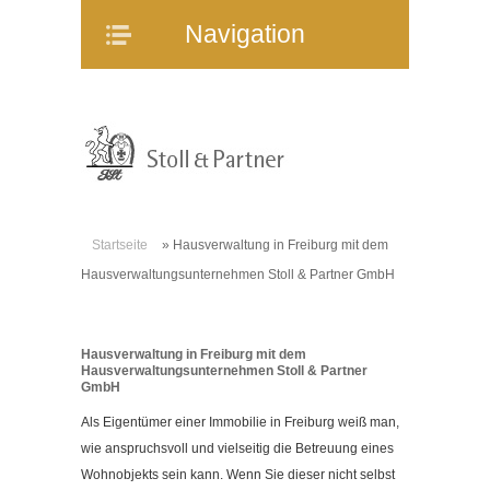
Navigation
Navigation
Home
Unternehmen
Mitarbeiter
Referenzen
Immobilienangebote
Startseite
»
Hausverwaltung in Freiburg mit dem
WEG-Verwaltung
Hausverwaltungsunternehmen Stoll & Partner GmbH
Mietverwaltung
Bauträgerberatung
Hausverwaltung in Freiburg mit dem
Verkauf und Vermietung
Hausverwaltungsunternehmen Stoll & Partner
GmbH
Online-Service
Als Eigentümer einer Immobilie in Freiburg weiß man,
Partner
wie anspruchsvoll und vielseitig die Betreuung eines
Stellenangebote
Wohnobjekts sein kann. Wenn Sie dieser nicht selbst