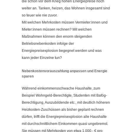
die schon vor dem Krieg hohen Energiepreise noch
Kontakt
weiter an. Tanken, heizen, das Wohnen insgesamt sind
Impressum
so teuer wie nie zuvor.
Datenschutzerklärung
Mit welchen Mehrkosten müssen Vermieter:innen und
Mieter:innen müssen rechnen? Mit welchen
Cookieeinstellungen ändern
Maßnahmen können den enorm steigenden
Betriebsnebenkosten infolge der
Energiepreisexplosion begegnet werden und was
kann jeder Einzelne tun?
Nebenkostenvorauszahlung anpassen und Energie
sparen
Während einkommensschwache Haushalte, zum
Beispiel Wohngeld-Berechtigte, Studenten mit Bafög-
Berechtigung, Auszubildende etc., mit deutlich höheren
Heizkosten-Zuschüssen als bisher geplant rechnen
dürfen, trifft die Energiepreisexplosion alle Haushalte
mit durchschnittlichem Einkommen quasi ungebremst.
Sie müssen mit Mehrkosten von etwa 1.000,- € pro