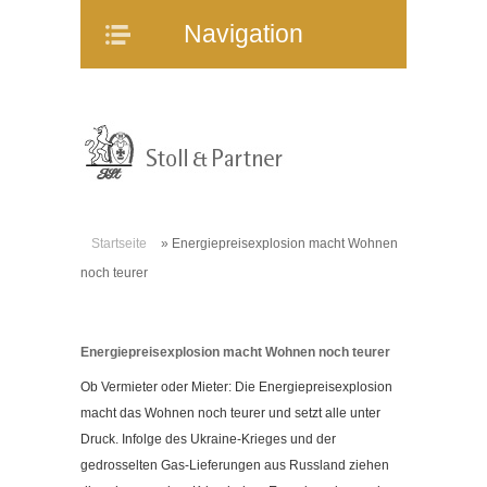
Navigation
Navigation
Home
Unternehmen
Mitarbeiter
Referenzen
Immobilienangebote
Startseite
»
Energiepreisexplosion macht Wohnen
WEG-Verwaltung
noch teurer
Mietverwaltung
Bauträgerberatung
Energiepreisexplosion macht Wohnen noch teurer
Verkauf und Vermietung
Ob Vermieter oder Mieter: Die Energiepreisexplosion
Online-Service
macht das Wohnen noch teurer und setzt alle unter
Partner
Druck. Infolge des Ukraine-Krieges und der
Stellenangebote
gedrosselten Gas-Lieferungen aus Russland ziehen