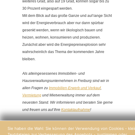
weiteres Grad, also auf 19 Grad, können sogar bis zu
30 Prozent eingespart werden.
Mit dem Blick auf das große Ganze und auf lange Sicht
wird der Energieverbrauch aber nur dann spürbar
gesenkt werden, wenn wir ökologisch bauen und
heizen, wohnen, konsumieren und produzieren.
Zunächst aber wird die Energiepreisexplosion sehr
wahrscheinlich das Thema der kommenden Jahre
bleiben.
Als alteingesessenes Immobilien- und
Hausverwaltungsunternehmen in Freiburg sind wir in
allen Fragen zu
Immobilien-Erwerb und Verkauf
,
Vermietung
und Mietverwaltung immer auf dem
neuesten Stand. Wir informieren und beraten Sie gerne
und freuen uns auf Ihre
Kontaktaufnahme
!
Alle News zum Weiterlesen
Sie haben die Wahl: Sie können der Verwendung von Cookies - kle
Textdateien zur Verbesserung des Angebots - zustimmen oder