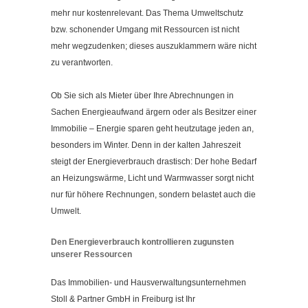
Kontakt
mehr nur kostenrelevant. Das Thema Umweltschutz
Impressum
bzw. schonender Umgang mit Ressourcen ist nicht
mehr wegzudenken; dieses auszuklammern wäre nicht
Datenschutzerklärung
zu verantworten.
Cookieeinstellungen ändern
Ob Sie sich als Mieter über Ihre Abrechnungen in
Sachen Energieaufwand ärgern oder als Besitzer einer
Immobilie – Energie sparen geht heutzutage jeden an,
besonders im Winter. Denn in der kalten Jahreszeit
steigt der Energieverbrauch drastisch: Der hohe Bedarf
an Heizungswärme, Licht und Warmwasser sorgt nicht
nur für höhere Rechnungen, sondern belastet auch die
Umwelt.
Den Energieverbrauch kontrollieren zugunsten
unserer Ressourcen
Das Immobilien- und Hausverwaltungsunternehmen
Stoll & Partner GmbH in Freiburg ist Ihr