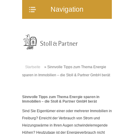
Navigation
Navigation
Home
Unternehmen
Mitarbeiter
Referenzen
Immobilienangebote
Startseite
»
Sinnvolle Tipps zum Thema Energie
WEG-Verwaltung
sparen in Immobilien – die Stoll & Partner GmbH berät
Mietverwaltung
Bauträgerberatung
Sinnvolle Tipps zum Thema Energie sparen in
Verkauf und Vermietung
Immobilien – die Stoll & Partner GmbH berät
Online-Service
Sind Sie Eigentümer einer oder mehrerer Immobilien in
Partner
Freiburg? Erreicht der Verbrauch von Strom und
Heizungswärme in Ihren Augen schwindelerregende
Stellenangebote
Höhen? Heutzutage ist der Energieverbrauch nicht