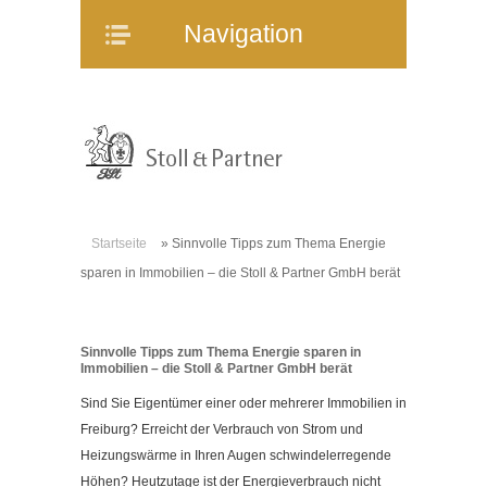
Navigation
Navigation
Home
Unternehmen
Mitarbeiter
Referenzen
Immobilienangebote
Startseite
»
Sinnvolle Tipps zum Thema Energie
WEG-Verwaltung
sparen in Immobilien – die Stoll & Partner GmbH berät
Mietverwaltung
Bauträgerberatung
Sinnvolle Tipps zum Thema Energie sparen in
Verkauf und Vermietung
Immobilien – die Stoll & Partner GmbH berät
Online-Service
Sind Sie Eigentümer einer oder mehrerer Immobilien in
Partner
Freiburg? Erreicht der Verbrauch von Strom und
Heizungswärme in Ihren Augen schwindelerregende
Stellenangebote
Höhen? Heutzutage ist der Energieverbrauch nicht