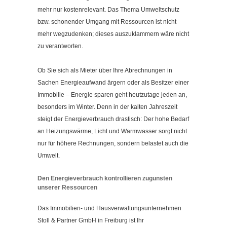
Kontakt
mehr nur kostenrelevant. Das Thema Umweltschutz
Impressum
bzw. schonender Umgang mit Ressourcen ist nicht
mehr wegzudenken; dieses auszuklammern wäre nicht
Datenschutzerklärung
zu verantworten.
Cookieeinstellungen ändern
Ob Sie sich als Mieter über Ihre Abrechnungen in
Sachen Energieaufwand ärgern oder als Besitzer einer
Immobilie – Energie sparen geht heutzutage jeden an,
besonders im Winter. Denn in der kalten Jahreszeit
steigt der Energieverbrauch drastisch: Der hohe Bedarf
an Heizungswärme, Licht und Warmwasser sorgt nicht
nur für höhere Rechnungen, sondern belastet auch die
Umwelt.
Den Energieverbrauch kontrollieren zugunsten
unserer Ressourcen
Das Immobilien- und Hausverwaltungsunternehmen
Stoll & Partner GmbH in Freiburg ist Ihr