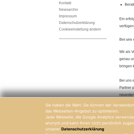
Kontakt
Berat
Newsarchiv
Impressum
Ein erfo
Datenschutzerklärung
verfügen
Cookieeinstellung ändern
Bei uns 
Wir als 
genau un
bringen k
Bei uns 
Partner 
neuesten
auf dem 
Sie haben die Wahl: Sie können der Verwendun
das Webseiten-Angebot zu optimieren.
Sie habe
Jede Webseite, die Google Analytics verwendet
anonym und kann Ihnen nicht persönlich zugeo
unserer
Datenschutzerklärung
.
←
Ältere