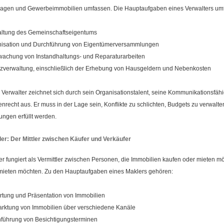
gen und Gewerbeimmobilien umfassen. Die Hauptaufgaben eines Verwalters um
ltung des Gemeinschaftseigentums
isation und Durchführung von Eigentümerversammlungen
achung von Instandhaltungs- und Reparaturarbeiten
zverwaltung, einschließlich der Erhebung von Hausgeldern und Nebenkosten
r Verwalter zeichnet sich durch sein Organisationstalent, seine Kommunikationsfäh
nrecht aus. Er muss in der Lage sein, Konflikte zu schlichten, Budgets zu verwalte
ungen erfüllt werden.
er: Der Mittler zwischen Käufer und Verkäufer
er fungiert als Vermittler zwischen Personen, die Immobilien kaufen oder mieten m
mieten möchten. Zu den Hauptaufgaben eines Maklers gehören:
tung und Präsentation von Immobilien
rktung von Immobilien über verschiedene Kanäle
führung von Besichtigungsterminen