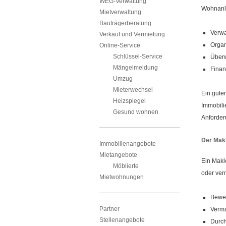
WEG-Verwaltung
Wohnanla
Mietverwaltung
Bauträgerberatung
Verwa
Verkauf und Vermietung
Organ
Online-Service
Schlüssel-Service
Überw
Mängelmeldung
Finan
Umzug
Mieterwechsel
Ein gute
Heizspiegel
Immobilie
Gesund wohnen
Anforder
Der Makl
Immobilienangebote
Mietangebote
Ein Makl
Möblierte
oder ver
Mietwohnungen
Bewer
Partner
Verma
Stellenangebote
Durch