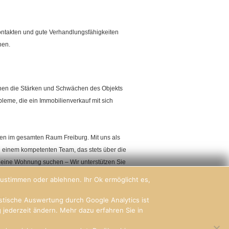
 Kontakten und gute Verhandlungsfähigkeiten
hen.
ennen die Stärken und Schwächen des Objekts
eme, die ein Immobilienverkauf mit sich
lien im gesamten Raum Freiburg. Mit uns als
d einem kompetenten Team, das stets über die
r eine Wohnung suchen – Wir unterstützen Sie
ustimmen oder ablehnen. Ihr Ok ermöglicht es,
f.
istische Auswertung durch Google Analytics ist
jederzeit ändern. Mehr dazu erfahren Sie in