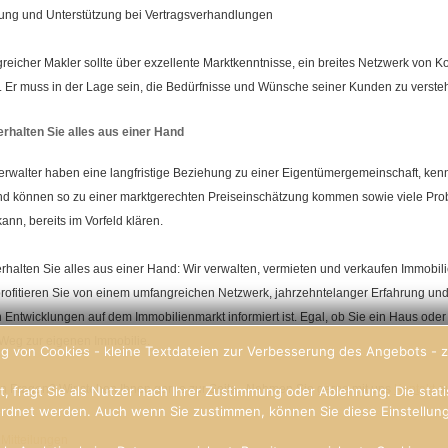
ung und Unterstützung bei Vertragsverhandlungen
lgreicher Makler sollte über exzellente Marktkenntnisse, ein breites Netzwerk von
. Er muss in der Lage sein, die Bedürfnisse und Wünsche seiner Kunden zu verste
erhalten Sie alles aus einer Hand
Verwalter haben eine langfristige Beziehung zu einer Eigentümergemeinschaft, k
d können so zu einer marktgerechten Preiseinschätzung kommen sowie viele Probl
ann, bereits im Vorfeld klären.
erhalten Sie alles aus einer Hand: Wir verwalten, vermieten und verkaufen Immobi
profitieren Sie von einem umfangreichen Netzwerk, jahrzehntelanger Erfahrung un
 Entwicklungen auf dem Immobilienmarkt informiert ist. Egal, ob Sie ein Haus ode
Weg zur eigenen Immobilie.
g von Cookies - kleine Textdateien zur Verbesserung des Angebots - z
n Fragen? Wir stehen Ihnen gerne zur Seite. Nehmen Sie gerne mit uns
Kontakt
au
, fragt Sie als Nutzer nach Ihrer Zustimmung oder Ablehnung. Die stat
rdnet werden. Auch wenn Sie zustimmen, können Sie diese Einstellung 
 Mitteilungen