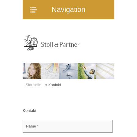
Navigation
Navigation
Home
Unternehmen
Mitarbeiter
Referenzen
Immobilienangebote
WEG-Verwaltung
Mietverwaltung
Startseite
»
Kontakt
Bauträgerberatung
Verkauf und Vermietung
Kontakt
Online-Service
Partner
Stellenangebote